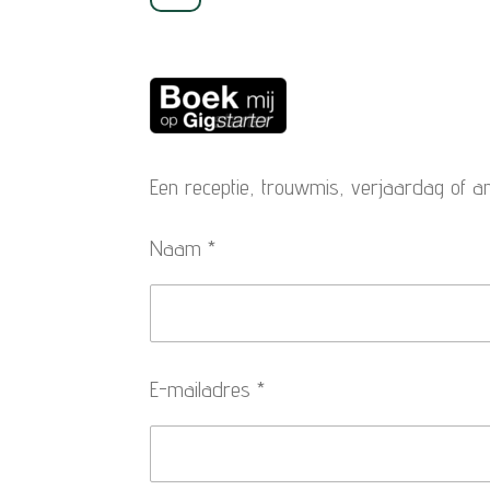
g
r
a
m
Een receptie, trouwmis, verjaardag of a
Naam *
E-mailadres *